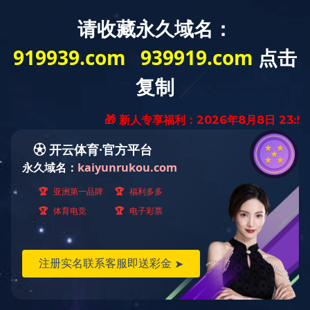
欢迎来到随车吊租赁公司|塔吊和施工电梯租赁公司-华体会注册,我们将为您提供
网站首页
华体会（中国）
产品分类
Prev
Next
产品分类
product category
您当前的位置：道