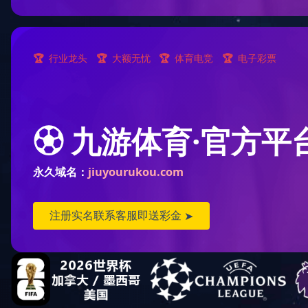
产品分类
product category
您当前
污水治理
道路运输