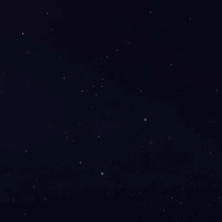
下一篇：
华体会注册
南50米路西
扫描进入官网