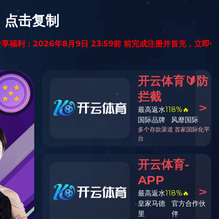
品推荐
华体会（中国）
联系我们
Next