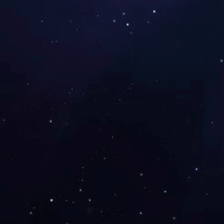
网址：www.fit4livinglincoln.com
上一篇：
华
地址：济宁市高新区宁安大道小郝转盘南
50米路西
网站首页
新闻资讯
华体会（中国）
华体会注册
产品分类
精品推荐