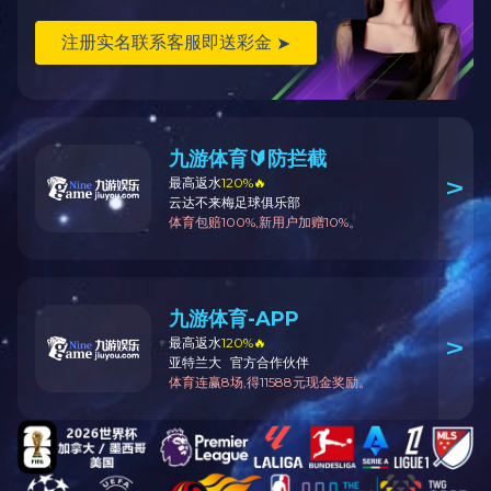
上一篇：
随车吊
华体会注册
联系人：杨经理
手机：15554721888
手机：15092673999
网址：www.fit4livinglincoln.com
地址：济宁市高新区宁安大道小郝转盘南
50米路西
网站首页
新闻资讯
产
污水
华体会（中国）
华体会注册