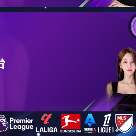
的位置：
随车吊
发布时间：2025-12-02
点击