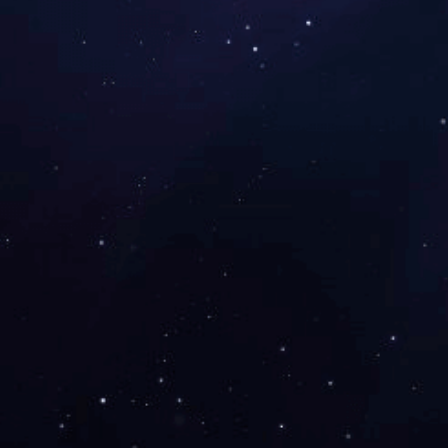
网址：www.fit4livinglincoln.com
地址：济宁市高新区宁安大道小郝转盘南
50米路西
网站首页
新闻资讯
华体会（中国）
华体会注册
产品分类
精品推荐