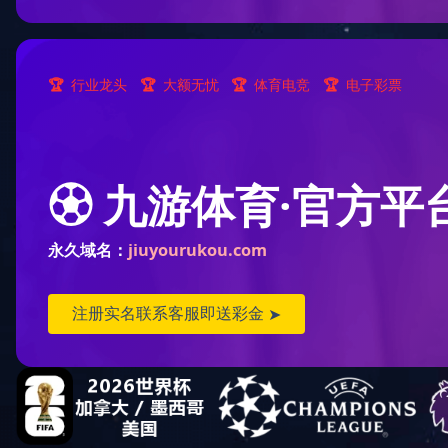
产品分类
product category
您当前
污水治理
道路运输