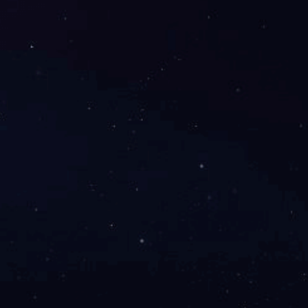
南50米路西
扫描进入官网